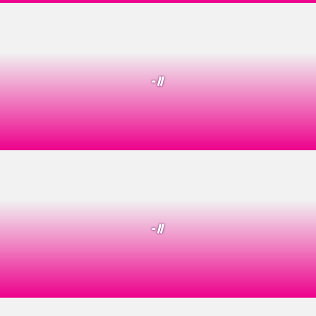
- //
- //