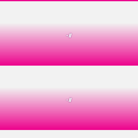
- //
- //