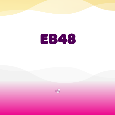
EB48
- //