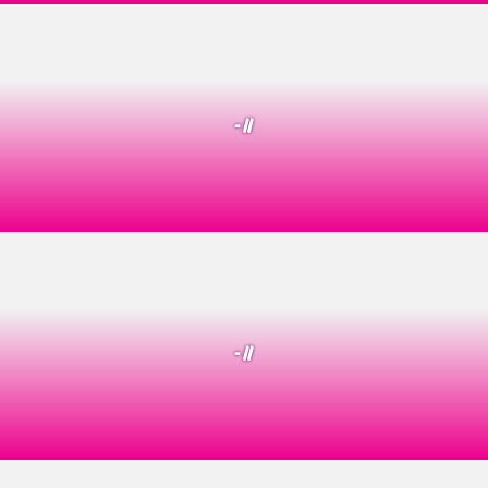
- //
- //